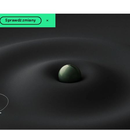
×
Sprawdź zmiany
(otwiera się w nowej karcie)
I