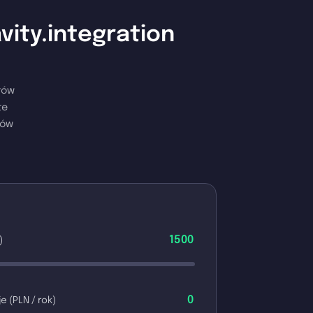
vity.integration
tów
te
mów
1500
)
0
e (PLN / rok)