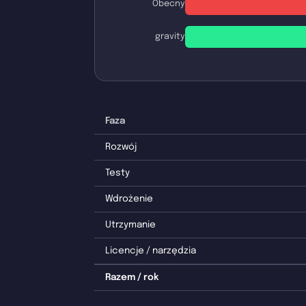
Obecny
gravity
Faza
Rozwój
Testy
Wdrożenie
Utrzymanie
Licencje / narzędzia
Razem / rok