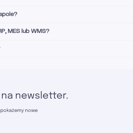
spole?
 ERP, MES lub WMS?
?
 na newsletter.
z pokażemy nowe